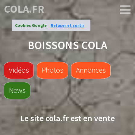
COLA.FR
Cookies Google
Refuser et sortir
BOISSONS COLA
Vidéos
Photos
Annonces
News
Le site
cola.fr
est en vente